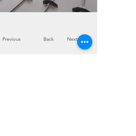
Previous
Back
Next
楽しく暮らそう
​それが、合い言葉の家づくり♪
株式会社朝日工務店
埼玉県ふじみ野市苗間400-1
※１_本ホームページはくるりの家コンセプトハウスの仕様を掲載している
為、オプション仕様も含まれております。​
標準やオプション仕様に関して
は別途資料にてご説明させていただきます。